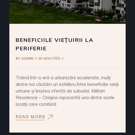
BENEFICIILE VIEȚUIRII LA
PERIFERIE
BY
ADMIN
IN
NOUTĂȚI
Trăind într-o eră a urbanizării accelerate, mulți
dintre noi căutăm un echilibru între beneficiile vieții
urbane și liniștea oferită de suburbii. Militari
Residence – Chiajna reprezintă una dintre acele
locații care combină
READ MORE