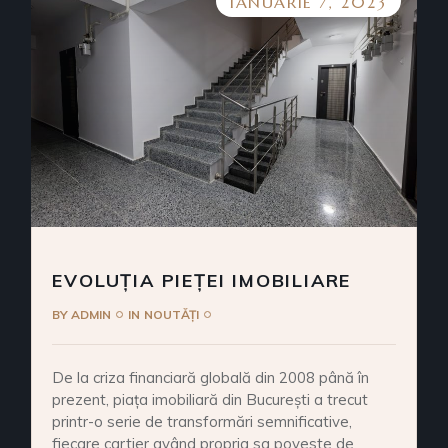
IANUARIE 7, 2023
EVOLUȚIA PIEȚEI IMOBILIARE
BY
ADMIN
IN
NOUTĂȚI
De la criza financiară globală din 2008 până în
prezent, piața imobiliară din București a trecut
printr-o serie de transformări semnificative,
fiecare cartier având propria sa poveste de