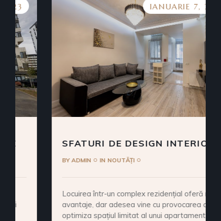
IANUARIE 7, 2023
SFATURI DE DESIGN INTERIOR
BY
ADMIN
IN
NOUTĂȚI
Locuirea într-un complex rezidențial oferă multe
avantaje, dar adesea vine cu provocarea de a
optimiza spațiul limitat al unui apartament.